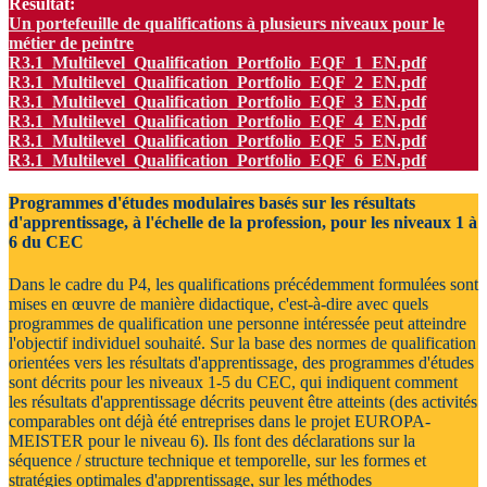
Résultat:
Un portefeuille de qualifications à plusieurs niveaux pour le
métier de peintre
R3.1_Multilevel_Qualification_Portfolio_EQF_1_EN.pdf
R3.1_Multilevel_Qualification_Portfolio_EQF_2_EN.pdf
R3.1_Multilevel_Qualification_Portfolio_EQF_3_EN.pdf
R3.1_Multilevel_Qualification_Portfolio_EQF_4_EN.pdf
R3.1_Multilevel_Qualification_Portfolio_EQF_5_EN.pdf
R3.1_Multilevel_Qualification_Portfolio_EQF_6_EN.pdf
Programmes d'études modulaires basés sur les résultats
d'apprentissage, à l'échelle de la profession, pour les niveaux 1 à
6 du CEC
Dans le cadre du P4, les qualifications précédemment formulées sont
mises en œuvre de manière didactique, c'est-à-dire avec quels
programmes de qualification une personne intéressée peut atteindre
l'objectif individuel souhaité. Sur la base des normes de qualification
orientées vers les résultats d'apprentissage, des programmes d'études
sont décrits pour les niveaux 1-5 du CEC, qui indiquent comment
les résultats d'apprentissage décrits peuvent être atteints (des activités
comparables ont déjà été entreprises dans le projet EUROPA-
MEISTER pour le niveau 6). Ils font des déclarations sur la
séquence / structure technique et temporelle, sur les formes et
stratégies optimales d'apprentissage, sur les méthodes