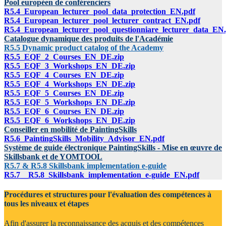
Pool européen de conférenciers
R5.4_European_lecturer_pool_data_protection_EN.pdf
R5.4_European_lecturer_pool_lecturer_contract_EN.pdf
R5.4_European_lecturer_pool_questionniare_lecturer_data_EN
Catalogue dynamique des produits de l'Académie
R5.5 Dynamic product catalog of the Academy
R5.5_EQF_2_Courses_EN_DE.zip
R5.5_EQF_3_Workshops_EN_DE.zip
R5.5_EQF_4_Courses_EN_DE.zip
R5.5_EQF_4_Workshops_EN_DE.zip
R5.5_EQF_5_Courses_EN_DE.zip
R5.5_EQF_5_Workshops_EN_DE.zip
R5.5_EQF_6_Courses_EN_DE.zip
R5.5_EQF_6_Workshops_EN_DE.zip
Conseiller en mobilité de PaintingSkills
R5.6_PaintingSkills_Mobility_Advisor_EN.pdf
Système de guide électronique PaintingSkills - Mise en œuvre de
Skillsbank et de YOMTOOL
R5.7 & R5.8 Skillsbank implementation e-guide
R5.7__R5.8_Skillsbank_implementation_e-guide_EN.pdf
Procédures et structures pour l'évaluation des compétences à
tous les niveaux et étapes
Afin d'assurer la reconnaissance des acquis et des compétences