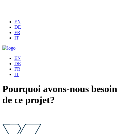
EN
DE
FR
IT
EN
DE
FR
IT
Pourquoi avons-nous besoin
de ce projet?