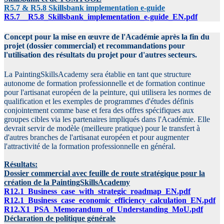
R5.7 & R5.8 Skillsbank implementation e-guide
R5.7__R5.8_Skillsbank_implementation_e-guide_EN.pdf
Concept pour la mise en œuvre de l'Académie après la fin du
projet (dossier commercial) et recommandations pour
l'utilisation des résultats du projet pour d'autres secteurs.
La PaintingSkillsAcademy sera établie en tant que structure
autonome de formation professionnelle et de formation continue
pour l'artisanat européen de la peinture, qui utilisera les normes de
qualification et les exemples de programmes d'études définis
conjointement comme base et fera des offres spécifiques aux
groupes cibles via les partenaires impliqués dans l'Académie. Elle
devrait servir de modèle (meilleure pratique) pour le transfert à
d'autres branches de l'artisanat européen et pour augmenter
l'attractivité de la formation professionnelle en général.
Résultats:
Dossier commercial avec feuille de route stratégique pour la
création de la PaintingSkillsAcademy
R12.1_Business_case_with_strategic_roadmap_EN.pdf
R12.1_Business_case_economic_efficiency_calculation_EN.pdf
R12.X1_PSA_Memorandum_of_Understanding_MoU.pdf
Déclaration de politique générale