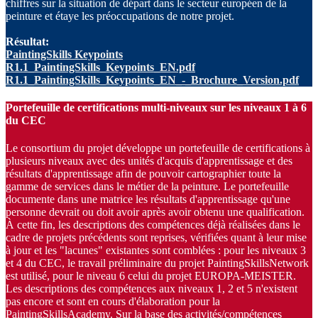
chiffres sur la situation de départ dans le secteur européen de la
peinture et étaye les préoccupations de notre projet.
Résultat:
PaintingSkills Keypoints
R1.1_PaintingSkills_Keypoints_EN.pdf
R1.1_PaintingSkills_Keypoints_EN_-_Brochure_Version.pdf
Portefeuille de certifications multi-niveaux sur les niveaux 1 à 6
du CEC
Le consortium du projet développe un portefeuille de certifications à
plusieurs niveaux avec des unités d'acquis d'apprentissage et des
résultats d'apprentissage afin de pouvoir cartographier toute la
gamme de services dans le métier de la peinture. Le portefeuille
documente dans une matrice les résultats d'apprentissage qu'une
personne devrait ou doit avoir après avoir obtenu une qualification.
À cette fin, les descriptions des compétences déjà réalisées dans le
cadre de projets précédents sont reprises, vérifiées quant à leur mise
à jour et les "lacunes" existantes sont comblées : pour les niveaux 3
et 4 du CEC, le travail préliminaire du projet PaintingSkillsNetwork
est utilisé, pour le niveau 6 celui du projet EUROPA-MEISTER.
Les descriptions des compétences aux niveaux 1, 2 et 5 n'existent
pas encore et sont en cours d'élaboration pour la
PaintingSkillsAcademy. Sur la base des activités/compétences