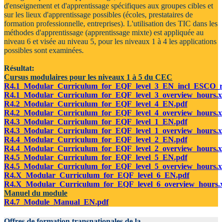
d'enseignement et d'apprentissage spécifiques aux groupes cibles et
sur les lieux d'apprentissage possibles (écoles, prestataires de
formation professionnelle, entreprises). L'utilisation des TIC dans les
méthodes d'apprentissage (apprentissage mixte) est appliquée au
niveau 6 et visée au niveau 5, pour les niveaux 1 à 4 les applications
possibles sont examinées.
Résultat:
Cursus modulaires pour les niveaux 1 à 5 du CEC
R4.1_Modular_Curriculum_for_EQF_level_3_EN_incl_ESCO_re
R4.1_Modular_Curriculum_for_EQF_level_3_overview_hours.x
R4.2_Modular_Curriculum_for_EQF_level_4_EN.pdf
R4.2_Modular_Curriculum_for_EQF_level_4_overview_hours.x
R4.3_Modular_Curriculum_for_EQF_level_1_EN.pdf
R4.3_Modular_Curriculum_for_EQF_level_1_overview_hours.x
R4.4_Modular_Curriculum_for_EQF_level_2_EN.pdf
R4.4_Modular_Curriculum_for_EQF_level_2_overview_hours.x
R4.5_Modular_Curriculum_for_EQF_level_5_EN.pdf
R4.5_Modular_Curriculum_for_EQF_level_5_overview_hours.x
R4.X_Modular_Curriculum_for_EQF_level_6_EN.pdf
R4.X_Modular_Curriculum_for_EQF_level_6_overview_hours.x
Manuel du module
R4.7_Module_Manual_EN.pdf
Offres de formation transnationales de la