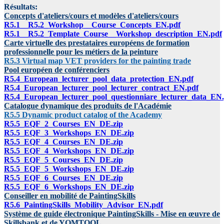
Résultats:
Concepts d'ateliers/cours et modèles d'ateliers/cours
R5.1__R5.2_Workshop__Course_Concepts_EN.pdf
R5.1__R5.2_Template_Course__Workshop_description_EN.pdf
Carte virtuelle des prestataires européens de formation
professionnelle pour les métiers de la peinture
R5.3 Virtual map VET providers for the painting trade
Pool européen de conférenciers
R5.4_European_lecturer_pool_data_protection_EN.pdf
R5.4_European_lecturer_pool_lecturer_contract_EN.pdf
R5.4_European_lecturer_pool_questionniare_lecturer_data_EN
Catalogue dynamique des produits de l'Académie
R5.5 Dynamic product catalog of the Academy
R5.5_EQF_2_Courses_EN_DE.zip
R5.5_EQF_3_Workshops_EN_DE.zip
R5.5_EQF_4_Courses_EN_DE.zip
R5.5_EQF_4_Workshops_EN_DE.zip
R5.5_EQF_5_Courses_EN_DE.zip
R5.5_EQF_5_Workshops_EN_DE.zip
R5.5_EQF_6_Courses_EN_DE.zip
R5.5_EQF_6_Workshops_EN_DE.zip
Conseiller en mobilité de PaintingSkills
R5.6_PaintingSkills_Mobility_Advisor_EN.pdf
Système de guide électronique PaintingSkills - Mise en œuvre de
Skillsbank et de YOMTOOL