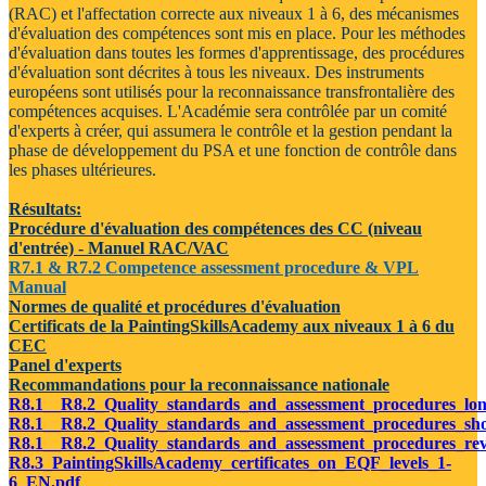
(RAC) et l'affectation correcte aux niveaux 1 à 6, des mécanismes
d'évaluation des compétences sont mis en place. Pour les méthodes
d'évaluation dans toutes les formes d'apprentissage, des procédures
d'évaluation sont décrites à tous les niveaux. Des instruments
européens sont utilisés pour la reconnaissance transfrontalière des
compétences acquises. L'Académie sera contrôlée par un comité
d'experts à créer, qui assumera le contrôle et la gestion pendant la
phase de développement du PSA et une fonction de contrôle dans
les phases ultérieures.
Résultats:
Procédure d'évaluation des compétences des CC (niveau
d'entrée) - Manuel RAC/VAC
R7.1 & R7.2 Competence assessment procedure & VPL
Manual
Normes de qualité et procédures d'évaluation
Certificats de la PaintingSkillsAcademy aux niveaux 1 à 6 du
CEC
Panel d'experts
Recommandations pour la reconnaissance nationale
R8.1__R8.2_Quality_standards_and_assessment_procedures_lo
R8.1__R8.2_Quality_standards_and_assessment_procedures_sh
R8.1__R8.2_Quality_standards_and_assessment_procedures_re
R8.3_PaintingSkillsAcademy_certificates_on_EQF_levels_1-
6_EN.pdf