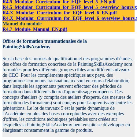
R4.5_Modular_Curriculum_for_EQF_level_5_EN.pdf
R4.5_Modular_Curriculum_for_EQF_level_5_overview_hours.x
R4.X_Modular_Curriculum_for_EQF_level_6_EN.pdf
R4.X_Modular_Curriculum_for_EQF_level_6_overview_hours.x
Manuel du module
R4.7_Module_Manual_EN.pdf
Offres de formation transnationales de la
PaintingSkillsAcademy
Sur la base des normes de qualification et des programmes d'études,
des offres de formation concrètes de la PaintingSkillsAcademy sont
formulées pour les différents groupes cibles aux différents niveaux
du CEC. Pour les compléments spécifiques aux pays, des
programmes communs transnationaux sont en cours d'élaboration,
dans lesquels les apprenants peuvent effectuer des périodes de
formation dans différents lieux d'apprentissage européens. Des
concepts d'ateliers (y compris des ateliers d'experts, des mesures de
formation des formateurs) sont conçus pour l'apprentissage entre les
générations. Le lot de travaux 5 est la partie dynamique de
l'Académie: en plus des bases conceptuelles avec des exemples
d'offres, les conditions techniques préalables sont créées sur
lesquelles la PaintingSkillsAcademy peut ensuite se développer en
élargissant constamment la gamme de produits.