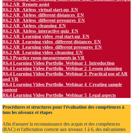
R6.2 AR_Remote assist
R6.2 AR_Airless_virtual start-up_EN
R6.2 AR_Airless_different distances_EN
R6.2 AR_Airless_different pressures_EN
R6.2 AR_Airless_cleansing_EN
R6.2 AR_Airless_interactive quiz_EN
R6.2 AR_Learning video_real start-up_EN
R6.2 AR_Learning video_different distances_EN
R6.2 AR_Learning video_different pressures_EN
R6.2 AR_Learning video_cleansing_EN
R6.3 Practice room measurements in VR
R6.4 Learning Video Portfolio_Webinar 1_Introduction
R6.4 Learning Video Portfolio_Webinar 2_Lesson planning
R6.4 Learning Video Portfolio_Webinar 3_Practical use of AR
and VR
R6.4 Learning Video Portfolio_Webinar 4_Creating sample
content
R6.4 Learning Video Portfolio_Webinar 5_Legal aspects
Procédures et structures pour l'évaluation des compétences à
tous les niveaux et étapes
Afin d'assurer la reconnaissance des acquis et des compétences
(RAC) et l'affectation correcte aux niveaux 1 à 6, des mécanismes