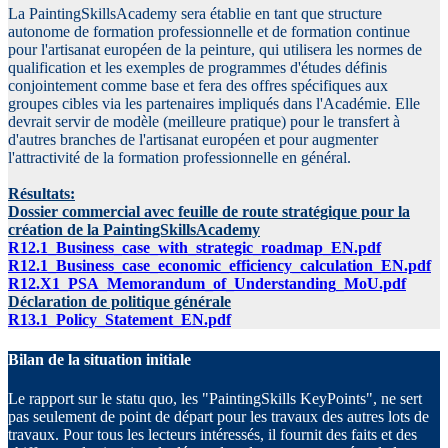
La PaintingSkillsAcademy sera établie en tant que structure
autonome de formation professionnelle et de formation continue
pour l'artisanat européen de la peinture, qui utilisera les normes de
qualification et les exemples de programmes d'études définis
conjointement comme base et fera des offres spécifiques aux
groupes cibles via les partenaires impliqués dans l'Académie. Elle
devrait servir de modèle (meilleure pratique) pour le transfert à
d'autres branches de l'artisanat européen et pour augmenter
l'attractivité de la formation professionnelle en général.
Résultats:
Dossier commercial avec feuille de route stratégique pour la
création de la PaintingSkillsAcademy
R12.1_Business_case_with_strategic_roadmap_EN.pdf
R12.1_Business_case_economic_efficiency_calculation_EN.pdf
R12.X1_PSA_Memorandum_of_Understanding_MoU.pdf
Déclaration de politique générale
R13.1_Policy_Statement_EN.pdf
Bilan de la situation initiale
Le rapport sur le statu quo, les "PaintingSkills KeyPoints", ne sert
pas seulement de point de départ pour les travaux des autres lots de
travaux. Pour tous les lecteurs intéressés, il fournit des faits et des