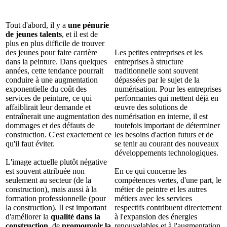
Tout d'abord, il y a
une pénurie
de jeunes talents
, et il est de
plus en plus difficile de trouver
des jeunes pour faire carrière
Les petites entreprises et les
dans la peinture. Dans quelques
entreprises à structure
années, cette tendance pourrait
traditionnelle sont souvent
conduire à une augmentation
dépassées par le sujet de la
exponentielle du coût des
numérisation. Pour les entreprises
services de peinture, ce qui
performantes qui mettent déjà en
affaiblirait leur demande et
œuvre des solutions de
entraînerait une augmentation des
numérisation en interne, il est
dommages et des défauts de
toutefois important de déterminer
construction. C'est exactement ce
les besoins d'action futurs et de
qu'il faut éviter.
se tenir au courant des nouveaux
développements technologiques.
L'image actuelle plutôt négative
est souvent attribuée non
En ce qui concerne les
seulement au secteur (de la
compétences vertes, d'une part, le
construction), mais aussi à la
métier de peintre et les autres
formation professionnelle (pour
métiers avec les services
la construction). Il est important
respectifs contribuent directement
d'améliorer la
qualité dans la
à l'expansion des énergies
construction
, de
promouvoir la
renouvelables et à l'augmentation