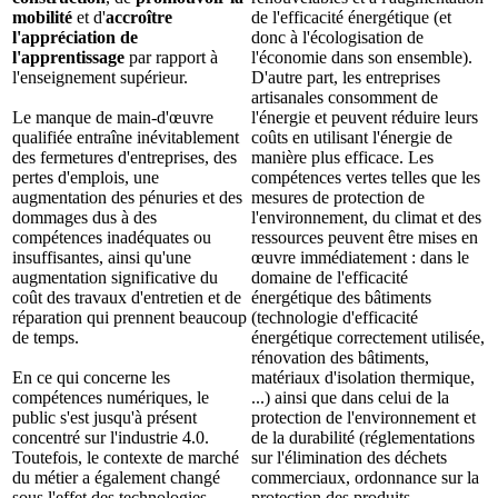
mobilité
et d'
accroître
de l'efficacité énergétique (et
l'appréciation de
donc à l'écologisation de
l'apprentissage
par rapport à
l'économie dans son ensemble).
l'enseignement supérieur.
D'autre part, les entreprises
artisanales consomment de
Le manque de main-d'œuvre
l'énergie et peuvent réduire leurs
qualifiée entraîne inévitablement
coûts en utilisant l'énergie de
des fermetures d'entreprises, des
manière plus efficace. Les
pertes d'emplois, une
compétences vertes telles que les
augmentation des pénuries et des
mesures de protection de
dommages dus à des
l'environnement, du climat et des
compétences inadéquates ou
ressources peuvent être mises en
insuffisantes, ainsi qu'une
œuvre immédiatement : dans le
augmentation significative du
domaine de l'efficacité
coût des travaux d'entretien et de
énergétique des bâtiments
réparation qui prennent beaucoup
(technologie d'efficacité
de temps.
énergétique correctement utilisée,
rénovation des bâtiments,
En ce qui concerne les
matériaux d'isolation thermique,
compétences numériques, le
...) ainsi que dans celui de la
public s'est jusqu'à présent
protection de l'environnement et
concentré sur l'industrie 4.0.
de la durabilité (réglementations
Toutefois, le contexte de marché
sur l'élimination des déchets
du métier a également changé
commerciaux, ordonnance sur la
sous l'effet des technologies
protection des produits