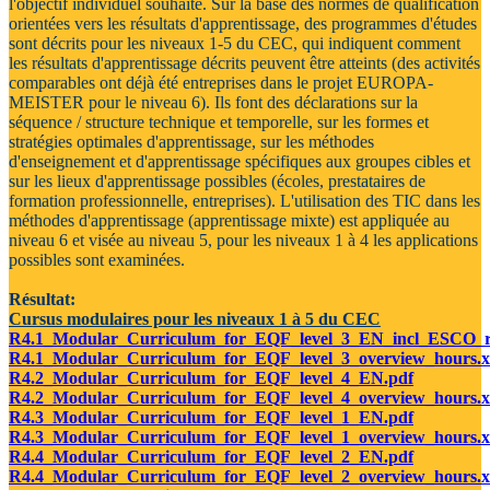
l'objectif individuel souhaité. Sur la base des normes de qualification
orientées vers les résultats d'apprentissage, des programmes d'études
sont décrits pour les niveaux 1-5 du CEC, qui indiquent comment
les résultats d'apprentissage décrits peuvent être atteints (des activités
comparables ont déjà été entreprises dans le projet EUROPA-
MEISTER pour le niveau 6). Ils font des déclarations sur la
séquence / structure technique et temporelle, sur les formes et
stratégies optimales d'apprentissage, sur les méthodes
d'enseignement et d'apprentissage spécifiques aux groupes cibles et
sur les lieux d'apprentissage possibles (écoles, prestataires de
formation professionnelle, entreprises). L'utilisation des TIC dans les
méthodes d'apprentissage (apprentissage mixte) est appliquée au
niveau 6 et visée au niveau 5, pour les niveaux 1 à 4 les applications
possibles sont examinées.
Résultat:
Cursus modulaires pour les niveaux 1 à 5 du CEC
R4.1_Modular_Curriculum_for_EQF_level_3_EN_incl_ESCO_re
R4.1_Modular_Curriculum_for_EQF_level_3_overview_hours.x
R4.2_Modular_Curriculum_for_EQF_level_4_EN.pdf
R4.2_Modular_Curriculum_for_EQF_level_4_overview_hours.x
R4.3_Modular_Curriculum_for_EQF_level_1_EN.pdf
R4.3_Modular_Curriculum_for_EQF_level_1_overview_hours.x
R4.4_Modular_Curriculum_for_EQF_level_2_EN.pdf
R4.4_Modular_Curriculum_for_EQF_level_2_overview_hours.x