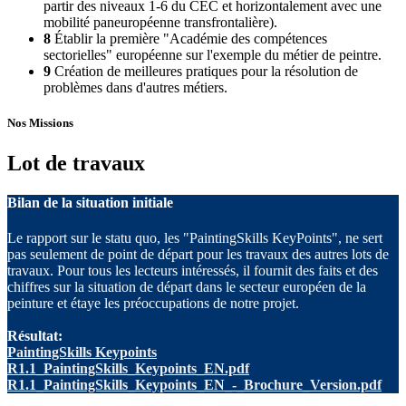
partir des niveaux 1-6 du CEC et horizontalement avec une
mobilité paneuropéenne transfrontalière).
8
Établir la première "Académie des compétences
sectorielles" européenne sur l'exemple du métier de peintre.
9
Création de meilleures pratiques pour la résolution de
problèmes dans d'autres métiers.
Nos Missions
Lot de travaux
Bilan de la situation initiale
Le rapport sur le statu quo, les "PaintingSkills KeyPoints", ne sert
pas seulement de point de départ pour les travaux des autres lots de
travaux. Pour tous les lecteurs intéressés, il fournit des faits et des
chiffres sur la situation de départ dans le secteur européen de la
peinture et étaye les préoccupations de notre projet.
Résultat:
PaintingSkills Keypoints
R1.1_PaintingSkills_Keypoints_EN.pdf
R1.1_PaintingSkills_Keypoints_EN_-_Brochure_Version.pdf