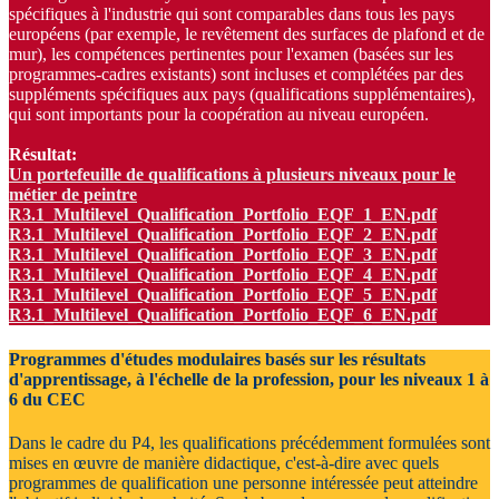
spécifiques à l'industrie qui sont comparables dans tous les pays
européens (par exemple, le revêtement des surfaces de plafond et de
mur), les compétences pertinentes pour l'examen (basées sur les
programmes-cadres existants) sont incluses et complétées par des
suppléments spécifiques aux pays (qualifications supplémentaires),
qui sont importants pour la coopération au niveau européen.
Résultat:
Un portefeuille de qualifications à plusieurs niveaux pour le
métier de peintre
R3.1_Multilevel_Qualification_Portfolio_EQF_1_EN.pdf
R3.1_Multilevel_Qualification_Portfolio_EQF_2_EN.pdf
R3.1_Multilevel_Qualification_Portfolio_EQF_3_EN.pdf
R3.1_Multilevel_Qualification_Portfolio_EQF_4_EN.pdf
R3.1_Multilevel_Qualification_Portfolio_EQF_5_EN.pdf
R3.1_Multilevel_Qualification_Portfolio_EQF_6_EN.pdf
Programmes d'études modulaires basés sur les résultats
d'apprentissage, à l'échelle de la profession, pour les niveaux 1 à
6 du CEC
Dans le cadre du P4, les qualifications précédemment formulées sont
mises en œuvre de manière didactique, c'est-à-dire avec quels
programmes de qualification une personne intéressée peut atteindre