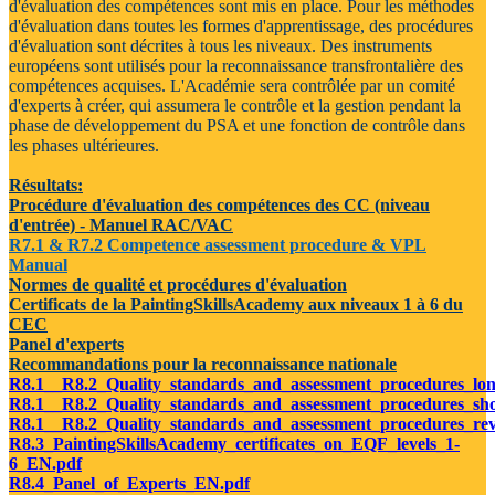
d'évaluation des compétences sont mis en place. Pour les méthodes
d'évaluation dans toutes les formes d'apprentissage, des procédures
d'évaluation sont décrites à tous les niveaux. Des instruments
européens sont utilisés pour la reconnaissance transfrontalière des
compétences acquises. L'Académie sera contrôlée par un comité
d'experts à créer, qui assumera le contrôle et la gestion pendant la
phase de développement du PSA et une fonction de contrôle dans
les phases ultérieures.
Résultats:
Procédure d'évaluation des compétences des CC (niveau
d'entrée) - Manuel RAC/VAC
R7.1 & R7.2 Competence assessment procedure & VPL
Manual
Normes de qualité et procédures d'évaluation
Certificats de la PaintingSkillsAcademy aux niveaux 1 à 6 du
CEC
Panel d'experts
Recommandations pour la reconnaissance nationale
R8.1__R8.2_Quality_standards_and_assessment_procedures_lo
R8.1__R8.2_Quality_standards_and_assessment_procedures_sh
R8.1__R8.2_Quality_standards_and_assessment_procedures_re
R8.3_PaintingSkillsAcademy_certificates_on_EQF_levels_1-
6_EN.pdf
R8.4_Panel_of_Experts_EN.pdf