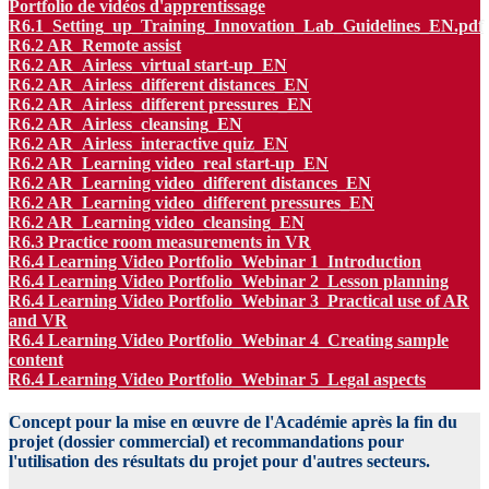
Portfolio de vidéos d'apprentissage
R6.1_Setting_up_Training_Innovation_Lab_Guidelines_EN.pdf
R6.2 AR_Remote assist
R6.2 AR_Airless_virtual start-up_EN
R6.2 AR_Airless_different distances_EN
R6.2 AR_Airless_different pressures_EN
R6.2 AR_Airless_cleansing_EN
R6.2 AR_Airless_interactive quiz_EN
R6.2 AR_Learning video_real start-up_EN
R6.2 AR_Learning video_different distances_EN
R6.2 AR_Learning video_different pressures_EN
R6.2 AR_Learning video_cleansing_EN
R6.3 Practice room measurements in VR
R6.4 Learning Video Portfolio_Webinar 1_Introduction
R6.4 Learning Video Portfolio_Webinar 2_Lesson planning
R6.4 Learning Video Portfolio_Webinar 3_Practical use of AR
and VR
R6.4 Learning Video Portfolio_Webinar 4_Creating sample
content
R6.4 Learning Video Portfolio_Webinar 5_Legal aspects
Concept pour la mise en œuvre de l'Académie après la fin du
projet (dossier commercial) et recommandations pour
l'utilisation des résultats du projet pour d'autres secteurs.